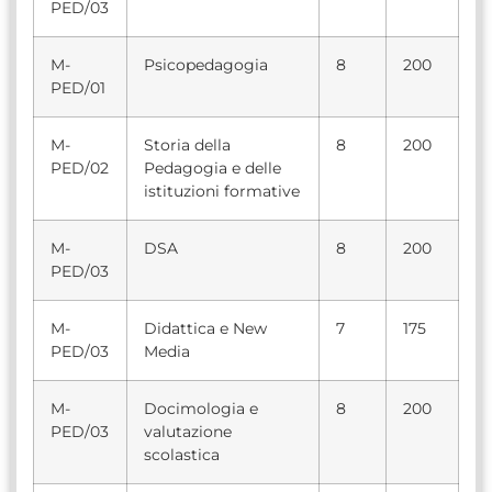
PED/03
M-
Psicopedagogia
8
200
PED/01
M-
Storia della
8
200
PED/02
Pedagogia e delle
istituzioni formative
M-
DSA
8
200
PED/03
M-
Didattica e New
7
175
PED/03
Media
M-
Docimologia e
8
200
PED/03
valutazione
scolastica