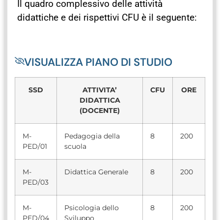
Il quadro complessivo delle attività
didattiche e dei rispettivi CFU è il seguente:
VISUALIZZA PIANO DI STUDIO
SSD
ATTIVITA’
CFU
ORE
DIDATTICA
(DOCENTE)
M-
Pedagogia della
8
200
PED/01
scuola
M-
Didattica Generale
8
200
PED/03
M-
Psicologia dello
8
200
PED/04
Sviluppo